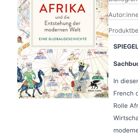
Autor:inn
Produktbe
SPIEGEL
Sachbuc
In diese
French d
Rolle Af
Wirtsch
modernen