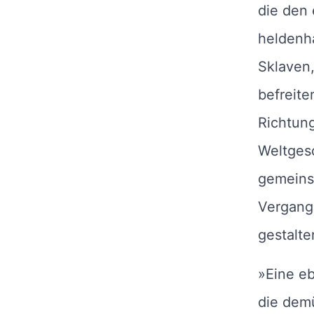
die den
heldenha
Sklaven,
befreite
Richtung
Weltges
gemeinsa
Vergange
gestalte
»Eine e
die demü