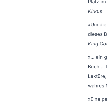
Platz im
Kirkus
»Um die 
dieses B
King Cot
»… ein g
Buch … 
Lektüre,
wahres 
»Eine pa