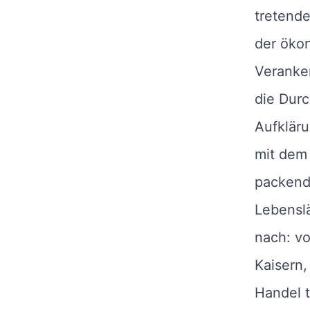
tretende
der öko
Veranke
die Durc
Aufklär
mit dem
packend
Lebenslä
nach: vo
Kaisern,
Handel t