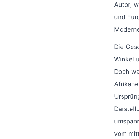
Autor, w
und Euro
Moderne
Die Gesc
Winkel 
Doch was
Afrikane
Ursprüng
Darstell
umspann
vom mitt