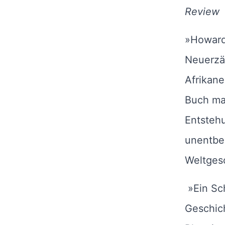
Review
»Howard 
Neuerzäh
Afrikan
Buch mac
Entstehu
unentbeh
Weltgesc
»Ein Sc
Geschic