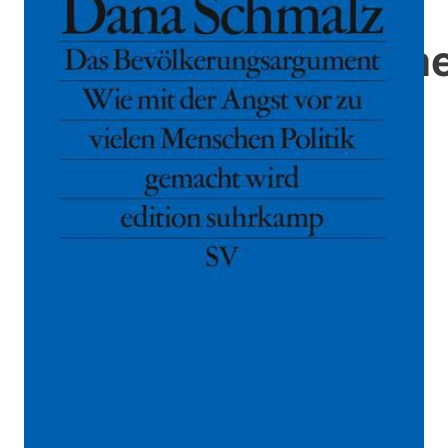
Bevölkerungsargum
Zur Wunschliste hinzufügen
Wie die Sorge vor zu vielen Menschen Politik
beeinflusst
Von
Dana Schmalz
Verlag:
13.01.2025
Suhrkamp
Buch
183 Seiten