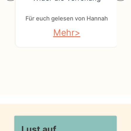
F
Für euch gelesen von Hannah
Mehr
Lust auf