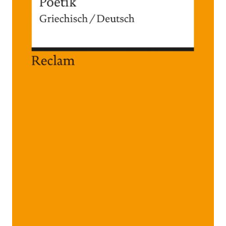
Zur Wunschliste hinzufügen
Griechisch / Deutsch
Von
Aristoteles
Verlag:
01.01.1994
Reclam
Buch
181 Seiten
kartoniert
ISBN: 978-3-
15-007828-0