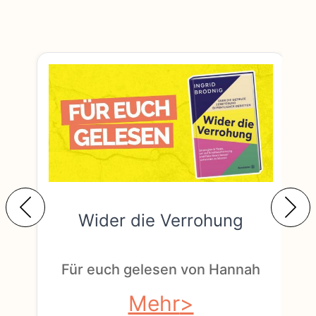
Wider die Verrohung
F
Für euch gelesen von Hannah
Mehr