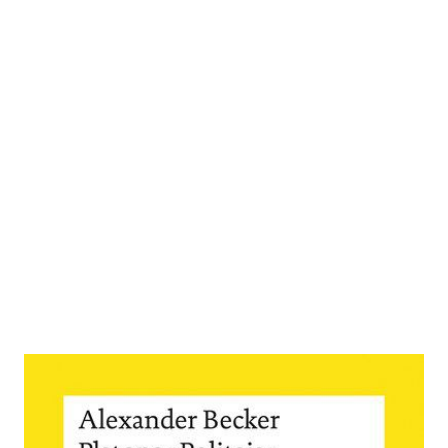
Platons »Politeia«