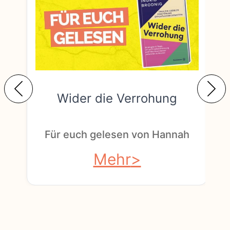
Wider die Verrohung
F
Für euch gelesen von Hannah
Mehr