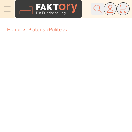
Direkt zum Inhalt
Home
Platons »Politeia«