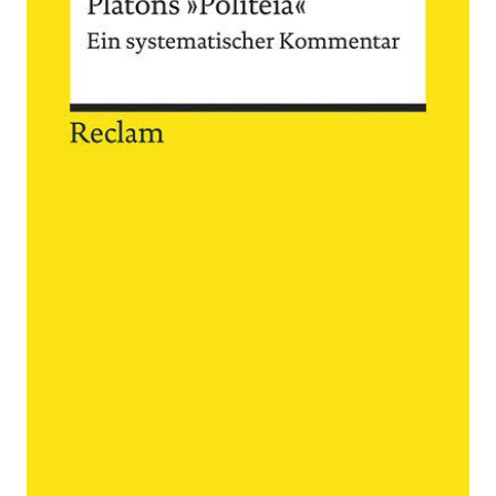
Zur Wunschliste hinzufügen
Ein systematischer Kommentar
Von
Alexander Becker
Verlag:
29.09.2017
Reclam
Buch
299 Seiten
kartoniert
ISBN: 978-3-
15-019477-5