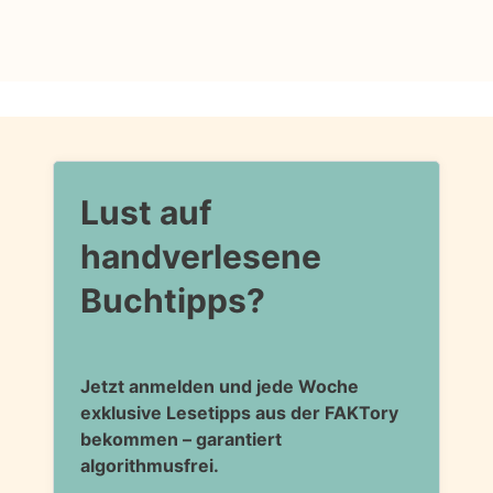
Lust auf
handverlesene
Buchtipps?