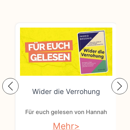
Wider die Verrohung
F
Für euch gelesen von Hannah
Mehr