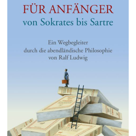
Anfänger
Zur Wunschliste hinzufügen
von Sokrates bis Sartre
Von
Ludwig
,
Ralf
Verlag: dtv
01.02.2015
Buch
388 Seiten
kartoniert
ISBN: 978-3-
423-34824-9