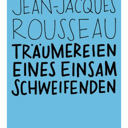
Träumereien eines
einsam
Schweifenden
Zur Wunschliste hinzufügen
Von
Jean-Jacques Rousseau
Verlag:
01.08.2024
Matthes & Seitz
Berlin