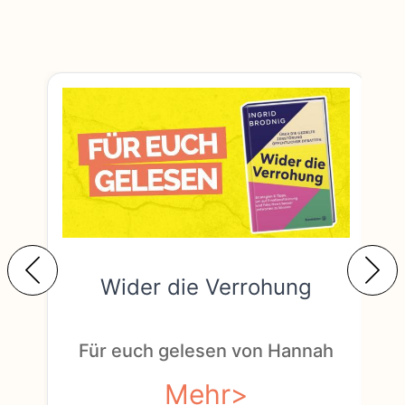
Wider die Verrohung
F
Für euch gelesen von Hannah
Mehr