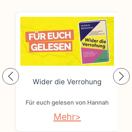
Wider die Verrohung
F
Für euch gelesen von Hannah
Mehr