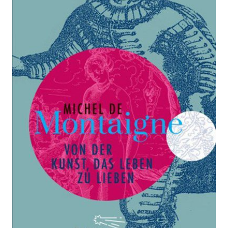
Leben zu lieben
Zur Wunschliste hinzufügen
Von
Montaigne
,
Michel de
Verlag: AB -
19.01.2015
Die Andere
Bibliothek
Buch
304 Seiten
festgebunden
ISBN: 978-3-
8477-4030-8