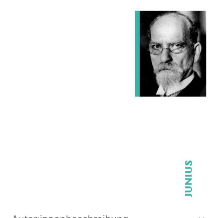
Zur Wunschliste hinzufügen
Von
Prechtl Peter
Verlag: Junius
01.03.2012
Buch
192 Seiten
kartoniert
ISBN: 978-3-
88506-369-8
Bibliografische Daten