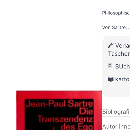
Philosophisc
Von
Sartre
,
Verla
Taschen
BUch
karto
Bibliograf
Autor:inn