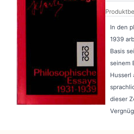
Produktbe
In den p
1939 arb
Basis se
seinem 
Husserl
sprachli
dieser Z
Vergnüg