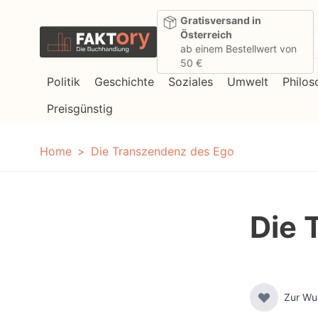
Direkt zum Inhalt
Gratisversand in
Österreich
ab einem Bestellwert von
50 €
Politik
Geschichte
Soziales
Umwelt
Philos
Preisgünstig
Home
Die Transzendenz des Ego
Die 
Zur Wu