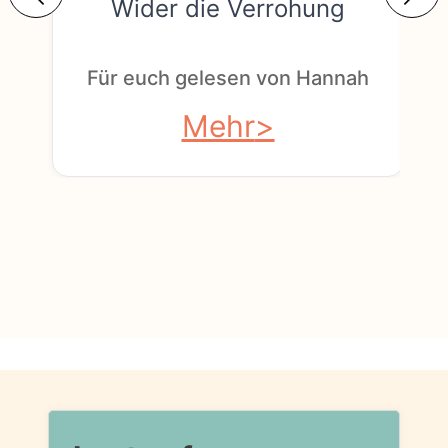
Wider die Verrohung
F
Für euch gelesen von Hannah
Mehr