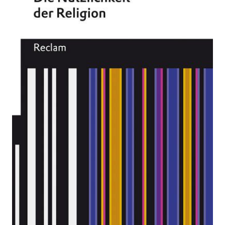
Religion
Zur Wunschliste hinzufügen
[Was bedeutet das alles?]
Von
John Stuart Mill
Verlag:
13.05.2022
Reclam, Philipp
Buch
106 Seiten
kartoniert
ISBN: 978-3-