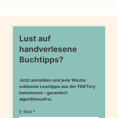
Lust auf
handverlesene
Buchtipps?