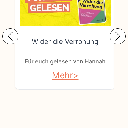
Wider die Verrohung
F
Für euch gelesen von Hannah
Mehr