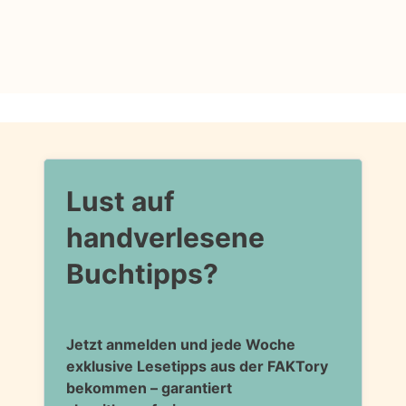
Lust auf
handverlesene
Buchtipps?