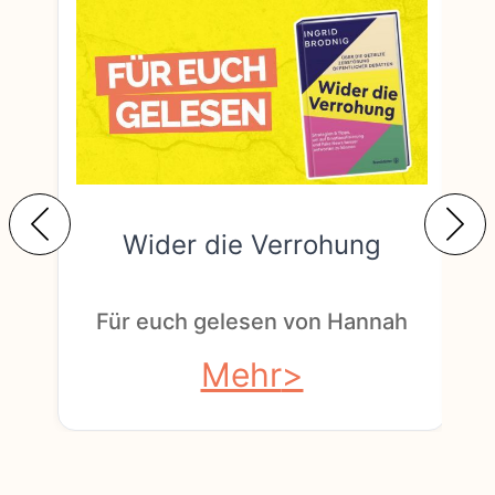
Wider die Verrohung
F
Für euch gelesen von Hannah
Mehr