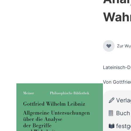
Wahr
Zur Wu
Lateinisch-
Von
Gottfrie
Verla
Buch
fest