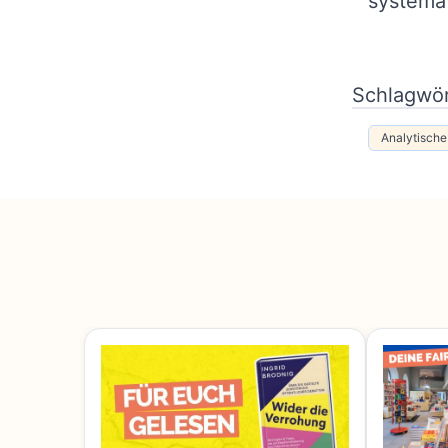
systema
Schlagwör
Analytische