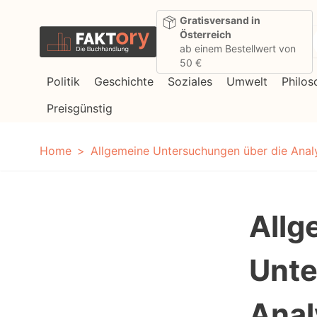
Direkt zum Inhalt
Gratisversand in
Österreich
ab einem Bestellwert von
50 €
Politik
Geschichte
Soziales
Umwelt
Philos
Preisgünstig
Home
Allgemeine Untersuchungen über die Analy
Allg
Unte
Anal