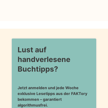
Lust auf
handverlesene
Buchtipps?