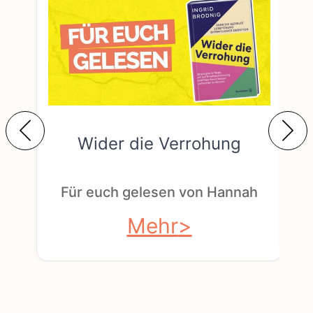
Wider die Verrohung
F
Für euch gelesen von Hannah
Mehr