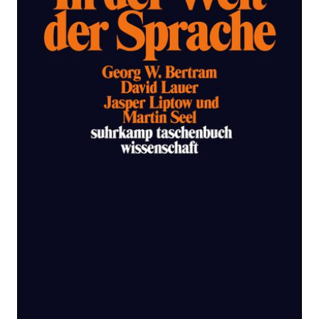
Sprache
Zur Wunschliste hinzufügen
Konsequenzen des semantischen Holismus
Von
Georg W. Bertram
,
David Lauer
,
Jasper Liptow
,
Martin Seel
Verlag:
12.03.2008
Suhrkamp
Buch
332 Seiten