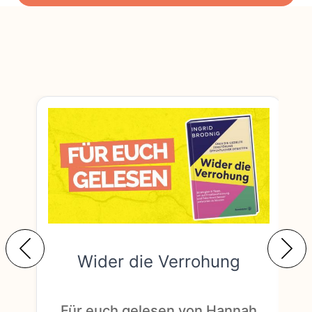
Wider die Verrohung
F
Für euch gelesen von Hannah