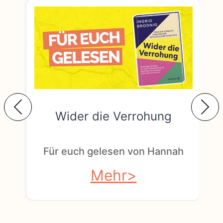
Wider die Verrohung
F
Für euch gelesen von Hannah
Mehr