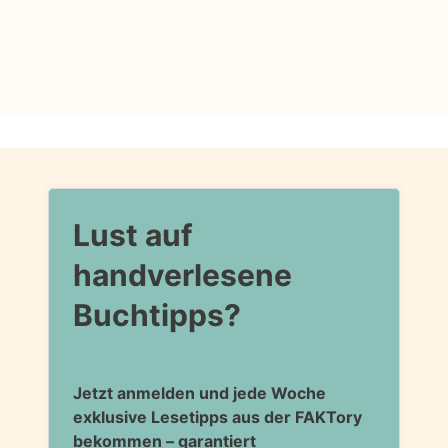
Lust auf
handverlesene
Buchtipps?