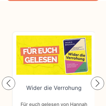
Wider die Verrohung
F
Für euch gelesen von Hannah