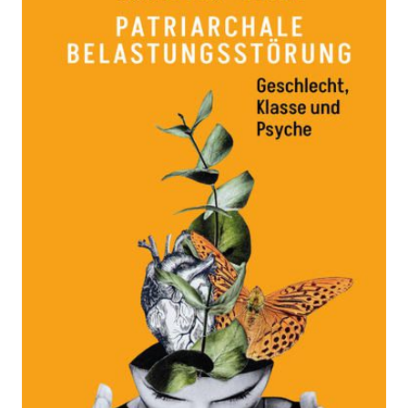
Belastungsstörung
Zur Wunschliste hinzufügen
Geschlecht, Klasse und Psyche
Von
Beatrice Frasl
Verlag:
15.11.2022
Haymon
Buch
300 Seiten