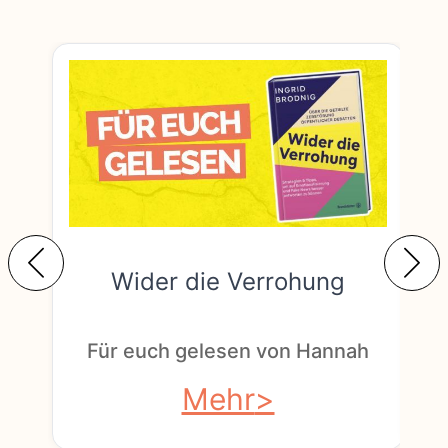
Wider die Verrohung
F
Für euch gelesen von Hannah
Mehr