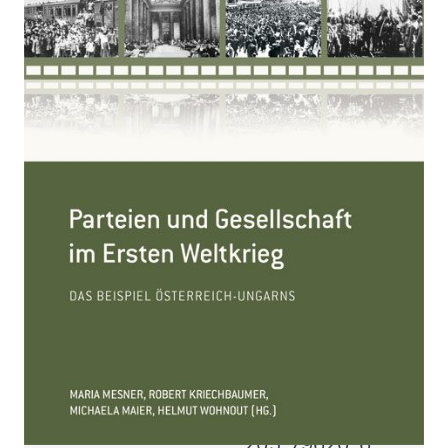
Ersten Weltkrieg
Zur Wunschliste hinzufügen
Das Beispiel Österreich-Ungarn
Verlag:
04.07.2014
Böhlau
Buch
243 Seiten
Paperback
ISBN: 978-3-
205-79620-6