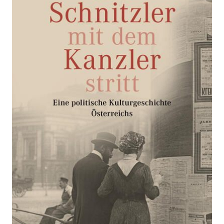
dem Kanzler stritt
Zur Wunschliste hinzufügen
Eine politische Kulturgeschichte Österreichs
Von
Herbert Lackner
Verlag: Carl
26.09.2023
Ueberreuter
Buch
208 Seiten
Hardcover
ISBN: 978-3-
8000-7844-8