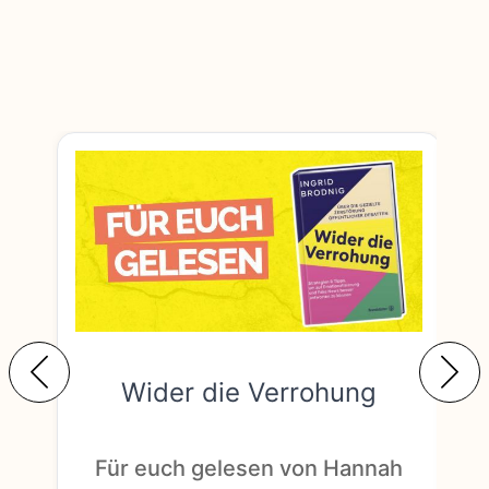
Wider die Verrohung
F
Für euch gelesen von Hannah