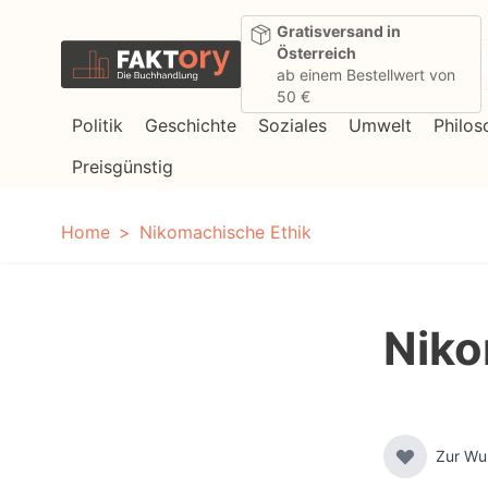
Direkt zum Inhalt
Gratisversand in
Österreich
ab einem Bestellwert von
50 €
Politik
Geschichte
Soziales
Umwelt
Philos
Preisgünstig
Home
Nikomachische Ethik
Niko
Zur Wu