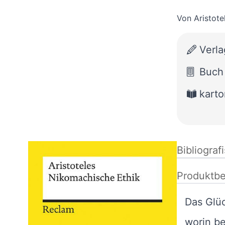
Von
Aristote
Verla
Buch
karto
Bibliograf
Produktbe
Das Glü
worin be