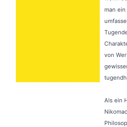
man ein
umfasse
Tugende
Charakt
von Wert
gewisser
tugendha
Als ein 
Nikomach
Philosop