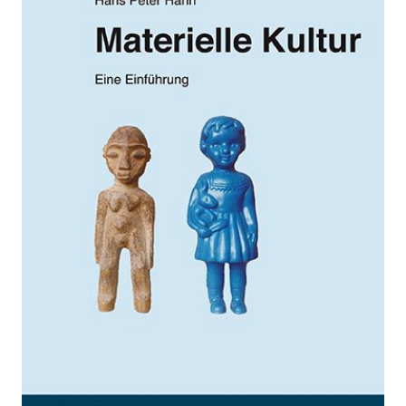
Zur Wunschliste hinzufügen
Eine Einführung
Von
Hans Peter Hahn
Verlag:
30.04.2014
Reimer
Buch
206 Seiten
Paperback
ISBN: 978-3-
496-02869-7