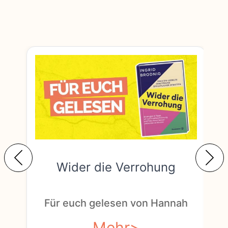
Wider die Verrohung
F
Für euch gelesen von Hannah
Mehr