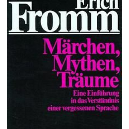
Märchen, Mythen,
Träume
Zur Wunschliste hinzufügen
Eine Einführung in das Verständnis einer
vergessenen Sprache
Von
Erich Fromm
Verlag:
01.01.2012
Rowohlt