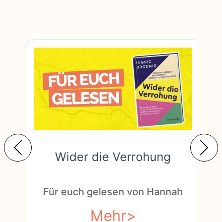
Wider die Verrohung
F
Für euch gelesen von Hannah
Mehr