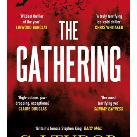
Zur Wunschliste hinzufügen
Von
C. J. Tudor
Verlag:
26.09.2024
Penguin Books
Ltd (UK)
Paperback
407 Seiten
Paperback
ISBN: 978-1-
4059-4830-2
Bibliografische Daten