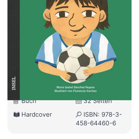
Little People, Big Dreams. Deutsche Ausgabe | Der
größte Fußballspieler aller Zeiten | Kinderbuch ab 4
Jahre
Von
María Isabel Sánchez Vegara
Verlag: Insel
13.10.2024
Verlag|Frances
Lincoln
Children's Books
Buch
32 Seiten
Hardcover
ISBN: 978-3-
458-64460-6