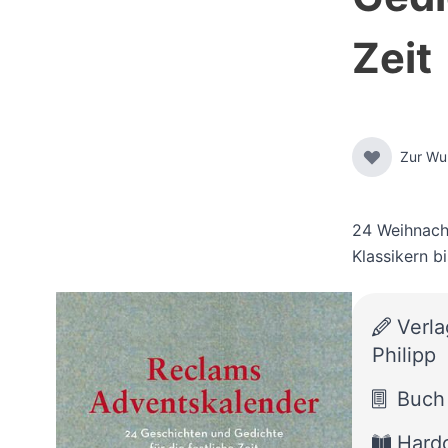
Zeit
Zur Wu
24 Weihnach
Klassikern b
Verla
Philipp
Buch
Hard