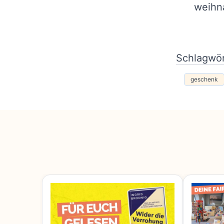
weihna
Schlagwör
geschenk