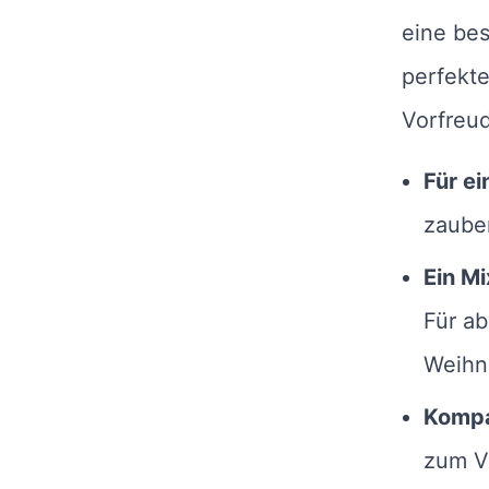
eine bes
perfekte
Vorfreu
Für ei
zaube
Ein M
Für a
Weihn
Kompa
zum V