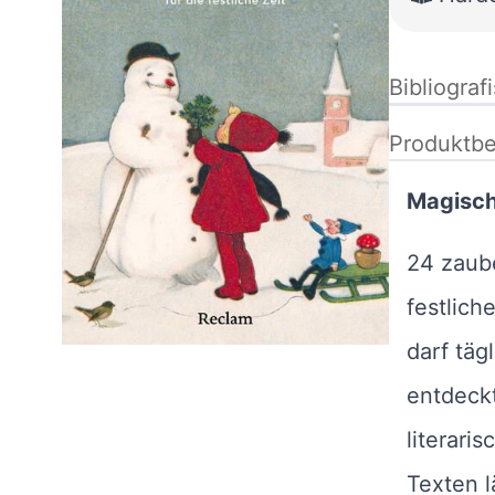
Bibliograf
Produktbe
Magisc
24 zaube
festlich
darf täg
entdeck
literari
Texten l