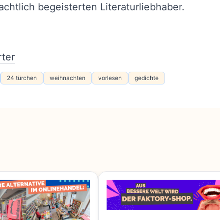
chtlich begeisterten Literaturliebhaber.
ter
24 türchen
weihnachten
vorlesen
gedichte