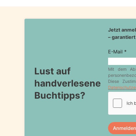
Lust auf
handverlesene
Buchtipps?