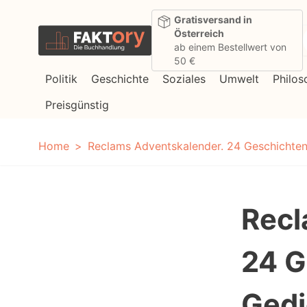
Direkt zum Inhalt
Gratisversand in
Österreich
ab einem Bestellwert von
50 €
Politik
Geschichte
Soziales
Umwelt
Philos
Preisgünstig
Home
Reclams Adventskalender. 24 Geschichten u
Recl
24 G
Gedi