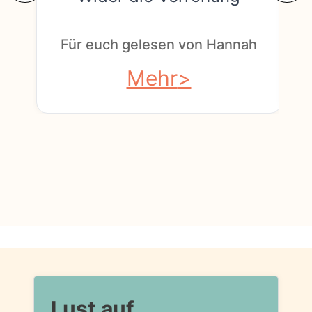
F
Für euch gelesen von Hannah
Mehr
Lust auf