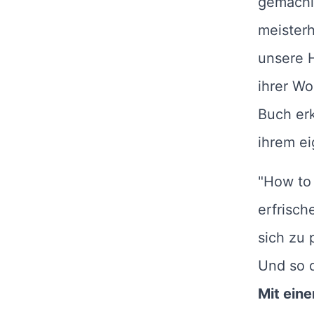
gemächl
meisterh
unsere 
ihrer Wo
Buch erk
ihrem ei
"How to
erfrisch
sich zu 
Und so 
Mit ein