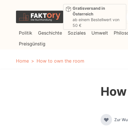
Direkt zum Inhalt
Gratisversand in
Österreich
ab einem Bestellwert von
50 €
Politik
Geschichte
Soziales
Umwelt
Philos
Preisgünstig
Home
How to own the room
How 
Zur Wu