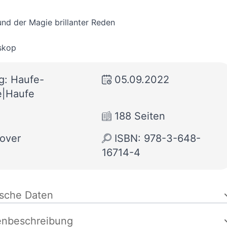
nd der Magie brillanter Reden
skop
g: Haufe-
05.09.2022
e|Haufe
188 Seiten
over
ISBN: 978-3-648-
16714-4
ische Daten
enbeschreibung