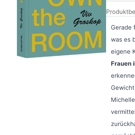
Produktbe
Gerade f
was es b
eigene 
Frauen 
erkenne
Gewicht 
Michelle
vermitte
zurückha