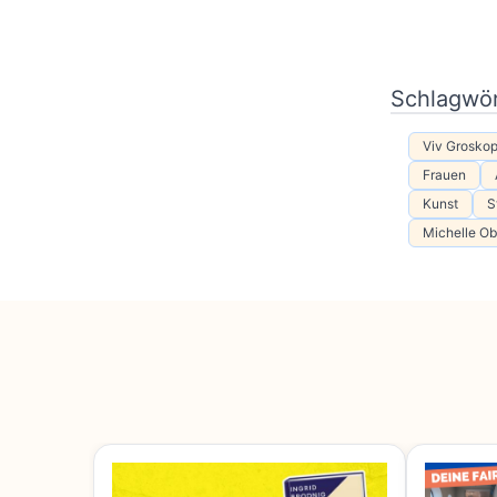
Schlagwör
Viv Grosko
Frauen
Kunst
S
Michelle O