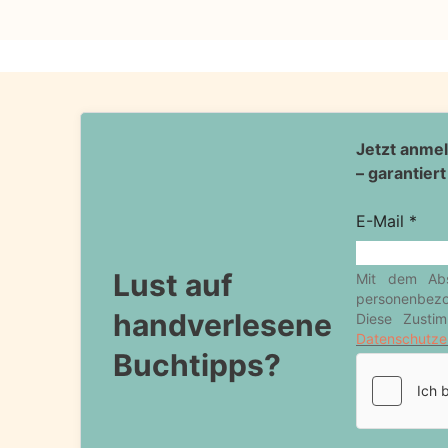
Lust auf
handverlesene
Buchtipps?