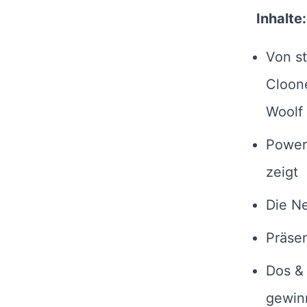
Inhalte:
Von s
Cloone
Woolf 
Power
zeigt
Die N
Präsen
Dos &
gewin