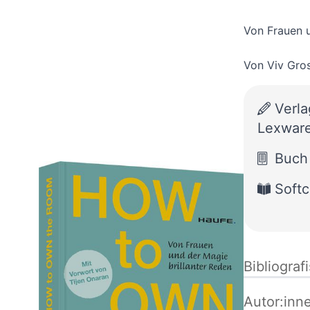
Von Frauen u
Von
Viv Gro
Verla
Lexwar
Buch
Softc
Bibliograf
Autor:inn