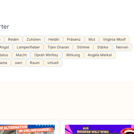
ter
p
Reden
Zuhören
Heldin
Präsenz
Mut
Virginia Woolf
Angst
Lampenfieber
Tijen Onaran
Stimme
Stärke
Nerven
tatus
Macht
Oprah Winfrey
Wirkung
Angela Merkel
bama
own
Raum
virtuell