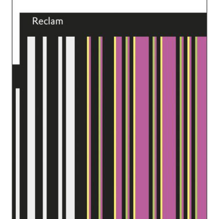
Moral
Zur Wunschliste hinzufügen
Von
Epiktet
Verlag:
26.03.2014
Reclam
Buch
71 Seiten
kartoniert
ISBN: 978-3-
15-019103-3