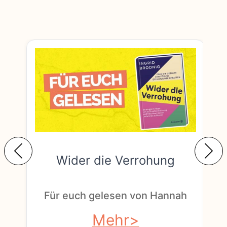
Wider die Verrohung
F
Für euch gelesen von Hannah
Mehr