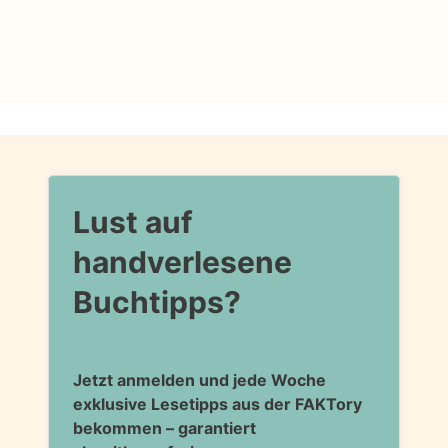
Lust auf
handverlesene
Buchtipps?