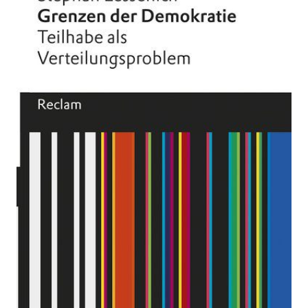
Demokratie
Zur Wunschliste hinzufügen
Teilhabe als Verteilungsproblem
Von
Stephan Lessenich
Verlag:
25.09.2019
Reclam
Buch
141 Seiten
festgebunden
ISBN: 978-3-