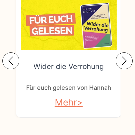
Wider die Verrohung
F
Für euch gelesen von Hannah
Mehr