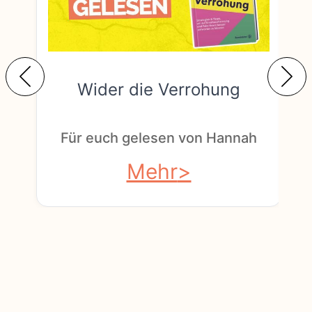
Wider die Verrohung
F
Für euch gelesen von Hannah
Mehr