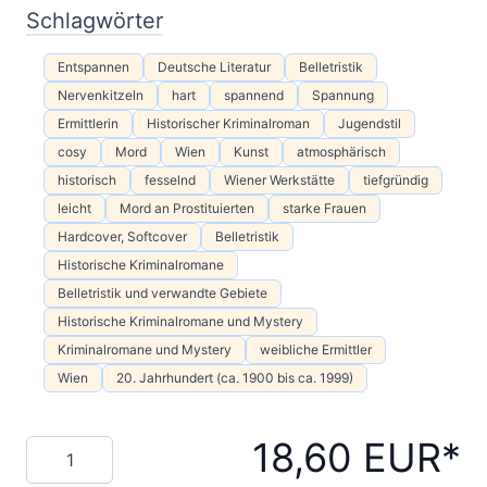
Schlagwörter
Entspannen
Deutsche Literatur
Belletristik
Nervenkitzeln
hart
spannend
Spannung
Ermittlerin
Historischer Kriminalroman
Jugendstil
cosy
Mord
Wien
Kunst
atmosphärisch
historisch
fesselnd
Wiener Werkstätte
tiefgründig
leicht
Mord an Prostituierten
starke Frauen
Hardcover, Softcover
Belletristik
Historische Kriminalromane
Belletristik und verwandte Gebiete
Historische Kriminalromane und Mystery
Kriminalromane und Mystery
weibliche Ermittler
Wien
20. Jahrhundert (ca. 1900 bis ca. 1999)
18,60 EUR
Menge