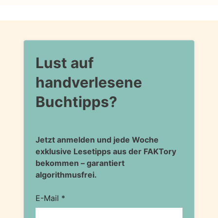
Lust auf
handverlesene
Buchtipps?