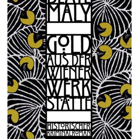
Wiener Werkstätte
Zur Wunschliste hinzufügen
Historischer Kriminalroman
Von
Beate Maly
Verlag: Emons
22.05.2025
Verlag
Buch
256 Seiten
Softcover
ISBN: 978-3-
74082373-3