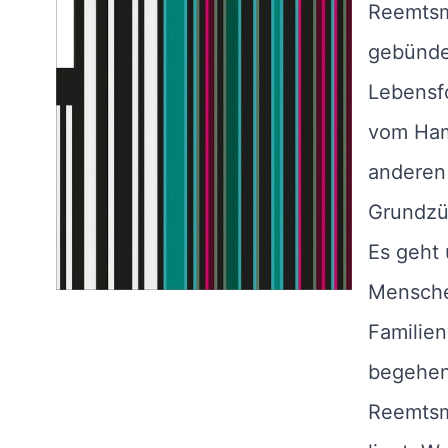
Reemtsm
gebündel
Lebensf
vom Hamb
anderen
Grundzü
Es geht 
Mensche
Familien
begehen.
Reemtsma