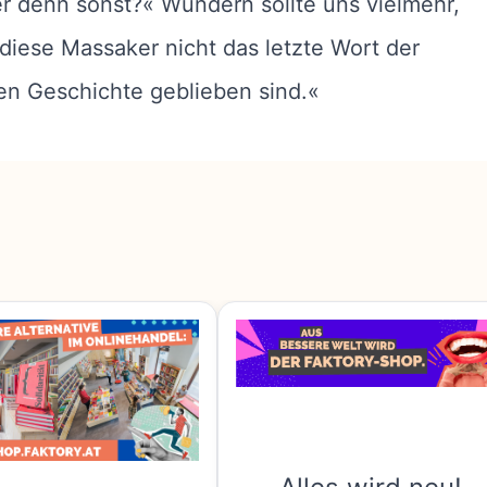
er denn sonst?« Wundern sollte uns vielmehr,
iese Massaker nicht das letzte Wort der
en Geschichte geblieben sind.«