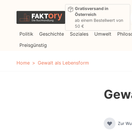
Direkt zum Inhalt
Gratisversand in
Österreich
ab einem Bestellwert von
50 €
Politik
Geschichte
Soziales
Umwelt
Philos
Preisgünstig
Home
Gewalt als Lebensform
Gewa
Zur Wu