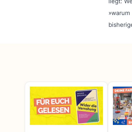
liegt: W
»warum d
bisherig