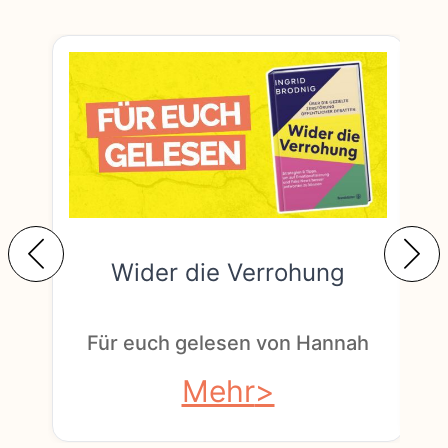
Wider die Verrohung
F
Für euch gelesen von Hannah
Mehr