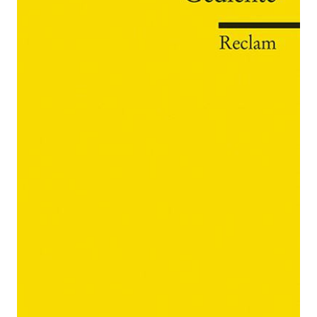
Zur Wunschliste hinzufügen
Von
Nietzsche
,
Friedrich
Verlag:
01.08.2010
Reclam
Buch
197 Seiten
kartoniert
ISBN: 978-3-
15-018636-7
Bibliografische Daten