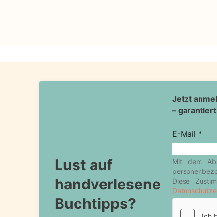
Lust auf
handverlesene
Buchtipps?