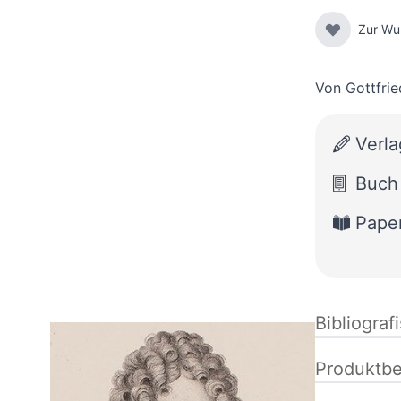
Zur Wu
Von
Gottfrie
Verl
Buch
Pape
Bibliograf
Produktbe