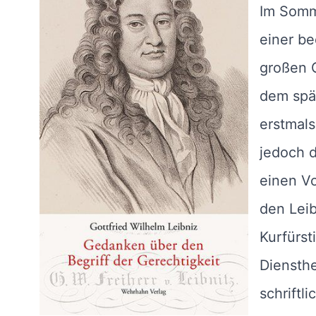
Im Somm
einer b
großen G
dem spä
erstmals
jedoch 
einen Vo
den Leib
Kurfürst
Diensthe
schriftl