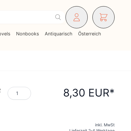
ovels
Nonbooks
Antiquarisch
Österreich
f
8,30 EUR
Menge
inkl. MwSt
Lieferzeit 2-4 Werktage