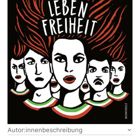
Zur Wunschliste hinzufügen
Verlag:
14.11.2023
Rowohlt
Buch
272 Seiten
Hardcover
ISBN: 978-3-
49800557-3
Bibliografische Daten
Autor:innenbeschreibung