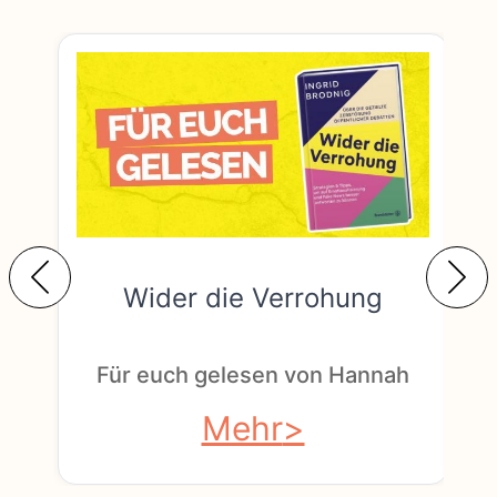
Wider die Verrohung
F
Für euch gelesen von Hannah
Mehr