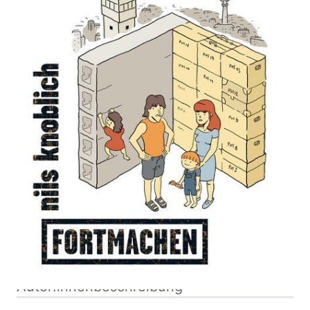
Zur Wunschliste hinzufügen
Von
Knoblich
,
Nils
Verlag:
26.09.2017
Edition Moderne
Buch
184 Seiten
ISBN: 978-3-
Klappenbroschur
03731-164-6
Bibliografische Daten
Autor:innenbeschreibung