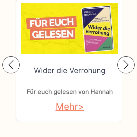
Wider die Verrohung
F
Für euch gelesen von Hannah
Mehr