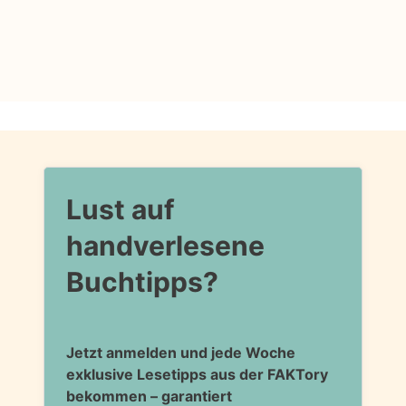
Lust auf
handverlesene
Buchtipps?