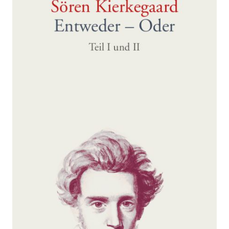
Zur Wunschliste hinzufügen
Teil I und II
Von
Kierkegaard Sören
Verlag: dtv
01.01.2012
Buch
1040 Seiten
kartoniert
ISBN: 978-3-
423-13382-1