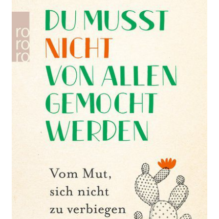
allen gemocht
werden
Zur Wunschliste hinzufügen
Vom Mut, sich nicht zu verbiegen
Von
Kishimi Ichiro
,
Koga Fumitake
,
Graßtat Renate
Verlag:
18.12.2018
Rowohlt
Taschenbuch