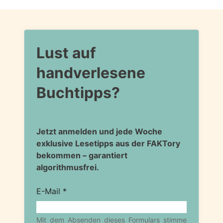
Lust auf
handverlesene
Buchtipps?