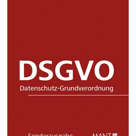
Zur Wunschliste hinzufügen
Datenschutz-Grundverordnung
Von
Pollirer Hans-Jürgen
,
Weiss Ernst
,
Knyrim Rainer
Haidinger Viktoria
Verlag: Manz
04.01.2017
Buch
214 Seiten
kartoniert
ISBN: 978-3-
214-01167-3