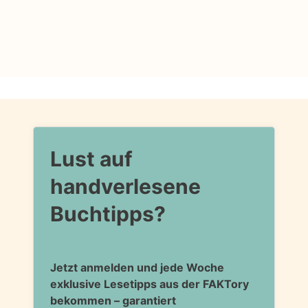
Lust auf
handverlesene
Buchtipps?