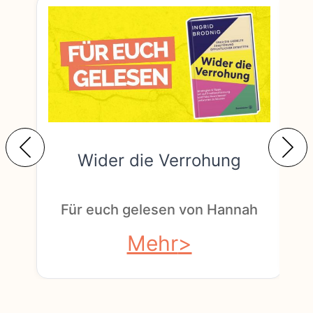
Wider die Verrohung
F
Für euch gelesen von Hannah
Mehr