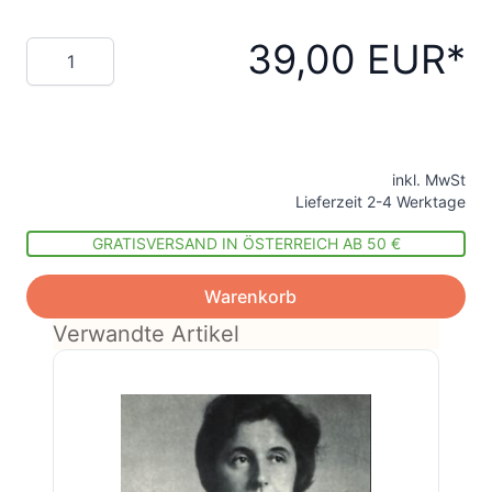
39,00 EUR
Menge
inkl. MwSt
Lieferzeit 2-4 Werktage
GRATISVERSAND IN ÖSTERREICH AB 50 €
Warenkorb
Verwandte Artikel
Die Navigation durch die Elemente des Kar
Drücken Sie, um das Karussell zu überspr
Drücken Sie, um zur Karussell-Navigation