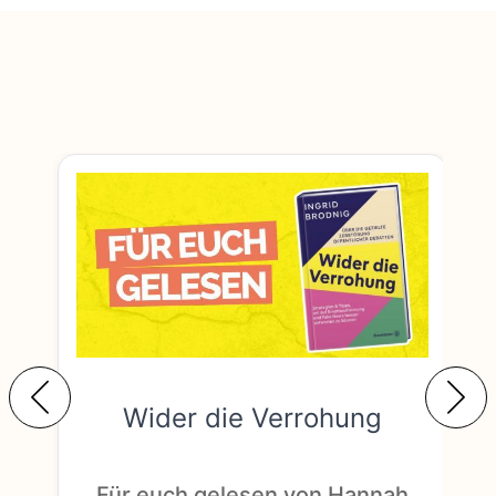
Wider die Verrohung
F
Für euch gelesen von Hannah