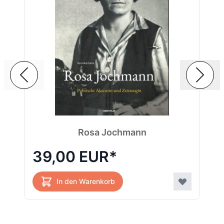
De
Rosa Jochmann
39,00 EUR
1
In den Warenkorb