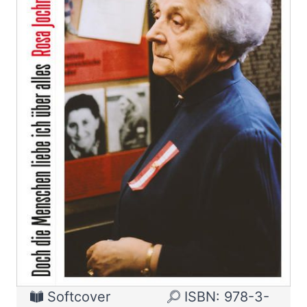
über alles
Zur Wunschliste hinzufügen
Rosa Jochmann. Eine Biographie in Briefen
Von
Rainer Mayerhofer
Verlag: ÖGB
28.10.2021
Verlag
Buch
680 Seiten
Softcover
ISBN: 978-3-