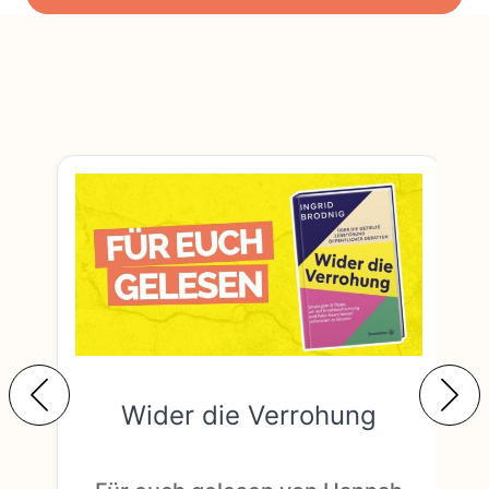
Wider die Verrohung
F