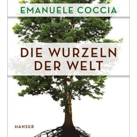
Welt
Zur Wunschliste hinzufügen
Eine Philosophie der Pflanzen
Von
Emanuele Coccia
,
Elsbeth Ranke
Verlag:
19.02.2018
Hanser, Carl
192 Seiten
Hardcover