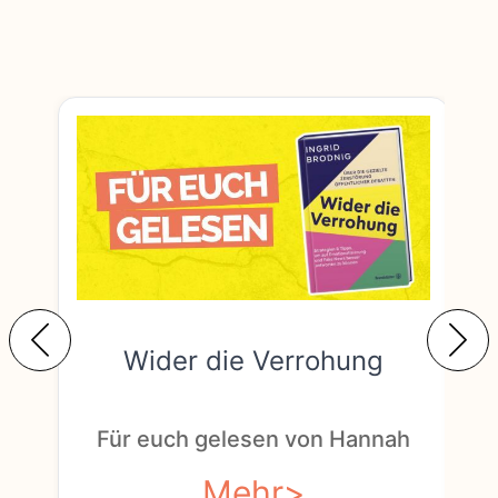
Wider die Verrohung
F
Für euch gelesen von Hannah
Mehr