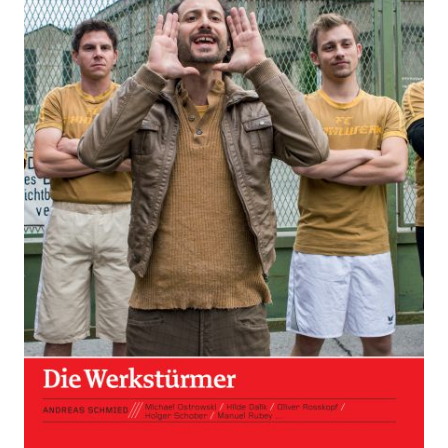
Zur Wunschliste hinzufügen
Von
Schmied
,
Andreas
Verlag:
03.10.2014
Hoanzl
DVD
ISBN:
9006472026273
Bibliografische Daten