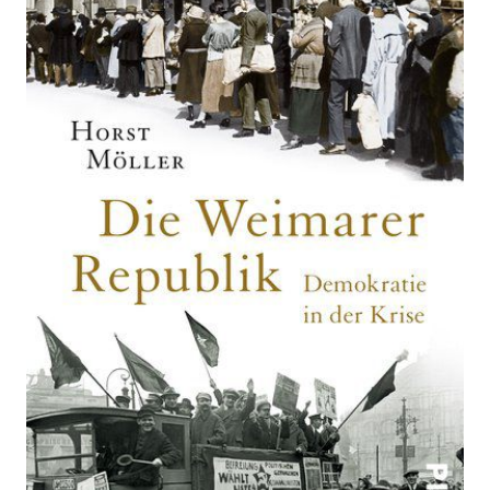
Republik
Zur Wunschliste hinzufügen
Demokratie in der Krise
Von
Horst Möller
Verlag: Piper
04.09.2018
Buch
464 Seiten
kartoniert
ISBN: 978-3-
492-31290-5