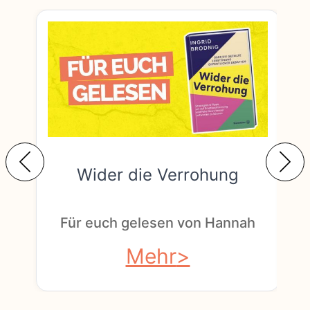
Wider die Verrohung
F
Für euch gelesen von Hannah
Mehr