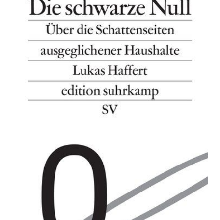
Die schwarze Null
Zur Wunschliste hinzufügen
Über die Schattenseiten ausgeglichener Haushalte
Von
Haffert Lukas
Verlag:
11.09.2016
Suhrkamp
Buch
159 Seiten
kartoniert
ISBN: 978-3-
518-07259-2