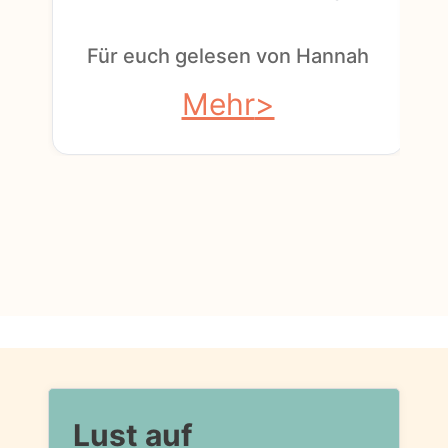
F
Für euch gelesen von Hannah
Mehr
Lust auf