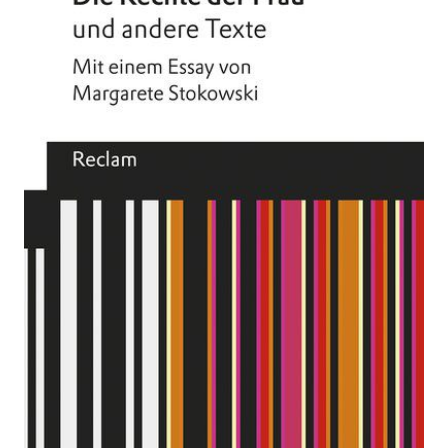
und andere Texte
Zur Wunschliste hinzufügen
Mit einem Essay von Margarete Stokowski
Von
Olympe de Gouges
Verlag:
20.07.2018
Reclam
Buch
78 Seiten
kartoniert
ISBN: 978-3-