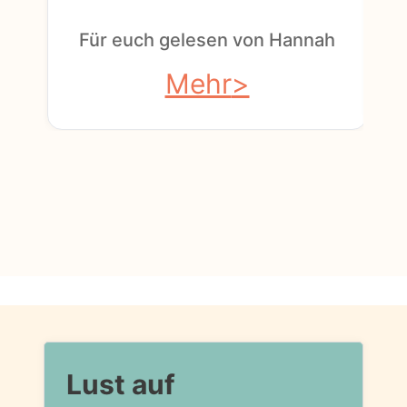
F
Für euch gelesen von Hannah
Mehr
Lust auf