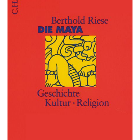
Zur Wunschliste hinzufügen
Geschichte, Kultur, Religion
Von
Riese
,
Berthold
Verlag: C. H.
12.09.2018
Beck
Buch
128 Seiten
kartoniert
ISBN: 978-3-
406-72724-5