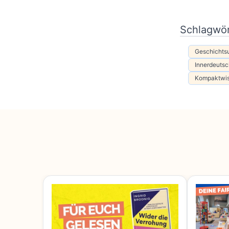
Schlagwör
Geschichtsu
Innerdeuts
Kompaktwis