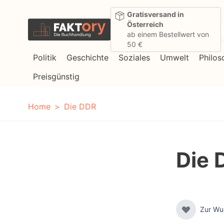
Direkt zum Inhalt
Gratisversand in
Österreich
ab einem Bestellwert von
50 €
Politik
Geschichte
Soziales
Umwelt
Philos
Preisgünstig
Home
Die DDR
Die 
Zur Wu