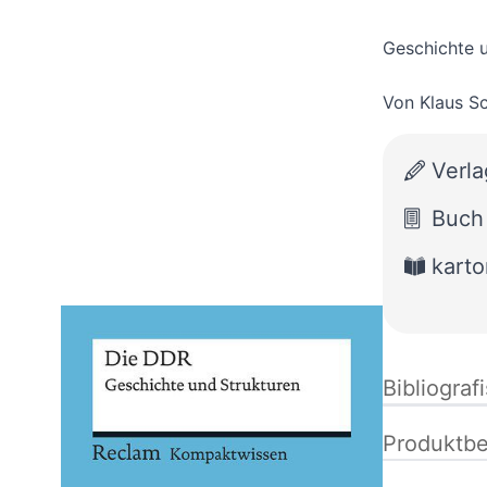
Geschichte 
Von
Klaus S
Verla
Buch
karto
Bibliograf
Produktbe