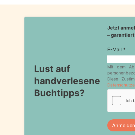
Lust auf
handverlesene
Buchtipps?