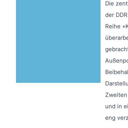
Die zen
der DDR 
Reihe »
überarb
gebracht
Außenpol
Beibehal
Darstel
Zweiten
und in e
eng verz