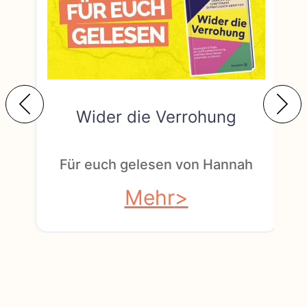
Wider die Verrohung
F
Für euch gelesen von Hannah
Mehr