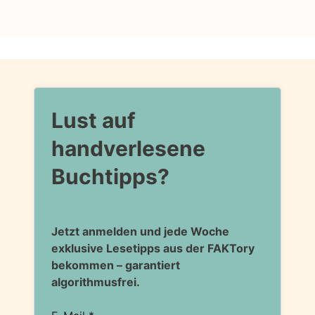
Lust auf
handverlesene
Buchtipps?