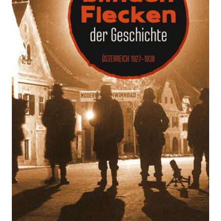
der Geschichte
Zur Wunschliste hinzufügen
Österreich 1927-1938
Von
Gudula Walterskirchen
Verlag:
16.03.2017
Kremayr &
Scheriau
Buch
208 Seiten