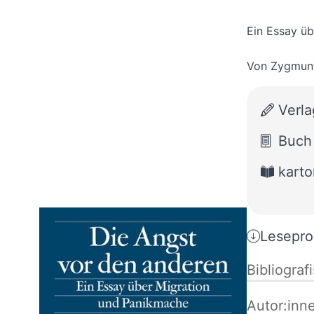
Ein Essay ü
Von
Zygmun
Verl
Buch
karto
Lesepro
Bibliograf
Autor:inn