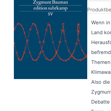
Produktbe
Wenn in
Land kom
Herausf
befremdl
Themen 
Klimawan
Also die
Zygmunt
Debatte 