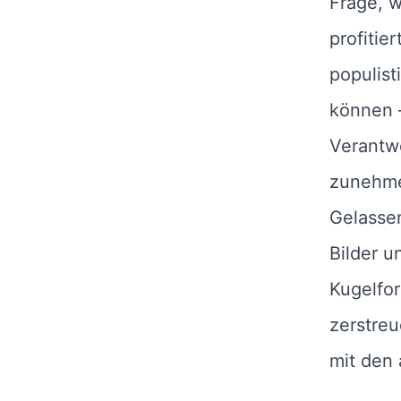
Frage, w
profitier
populist
können –
Verantwo
zunehme
Gelassen
Bilder u
Kugelfor
zerstreu
mit den