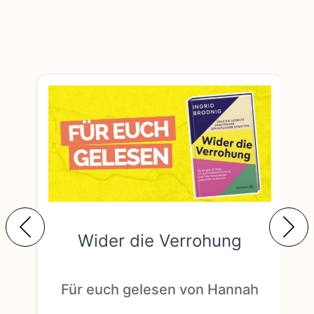
Wider die Verrohung
F
Für euch gelesen von Hannah