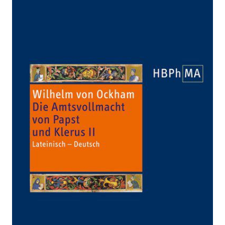
De potestate papae
et cleri, III. 1
Dialogus, vol. II -
Die Amtsvollmacht
von Papst und
Klerus III. 1
Dialogus, Band II